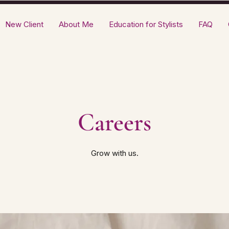
New Client
About Me
Education for Stylists
FAQ
Careers
Grow with us.